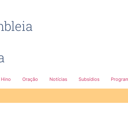
bleia
a
Hino
Oração
Notícias
Subsídios
Progra