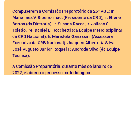
Compuseram a Comissão Preparatória da 26ª AGE: Ir.
Maria Inês V. Ribeiro, mad, (Presidente da CRB), Ir. Eliene
Barros (da Diretoria), Ir. Susana Rocca, Ir. Joilson S.
Toledo, Pe. Daniel L. Rocchetti (da Equipe Interdisciplinar
da CRB Nacional), Ir. Maristela Ganassini (Assessora
Executiva da CRB Nacional). Joaquim Alberto A. Silva, Ir.
José Augusto Junior, Raquel P. Andrade Silva (da Equipe
Técnica).
A Comissão Preparatória, durante mês de janeiro de
2022, elaborou o processo metodológico.
No dia 07 de fevereiro, numa reunião on-line com a
Diretoria, Assessores(as) e a Equipe Interdisciplinar,
apresentou o cronograma das ações, que foi avaliado.
Na sequência, houve outras reuniões para dar
continuidade ao processo.