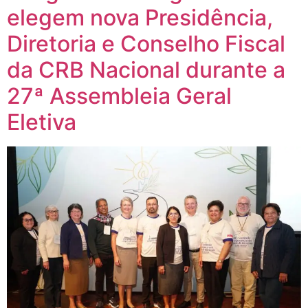
elegem nova Presidência,
Diretoria e Conselho Fiscal
da CRB Nacional durante a
27ª Assembleia Geral
Eletiva