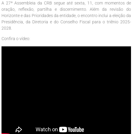
A 27ª Assembleia da CRB segue até sexta, 11, com momentos de
oração, reflexão, partilha e discernimento. Além da revisão do
Horizonte e das Prioridades da entidade, o encontro inclui a eleição da
Presidência, da Diretoria e do Conselho Fiscal para o triênio 2025-
2028.
Confira o vídeo: