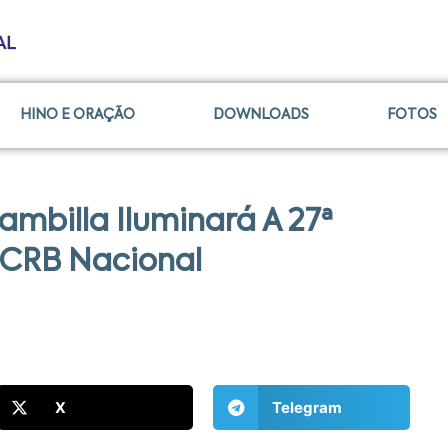
HINO E ORAÇÃO
DOWNLOADS
FOTOS
mbilla Iluminará A 27ª
 CRB Nacional
X
Telegram