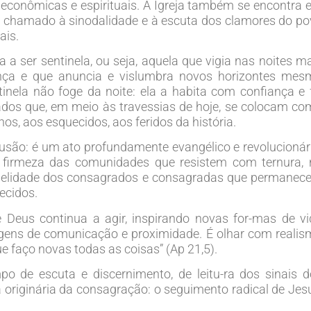
, econômicas e espirituais. A Igreja também se encontra
 chamado à sinodalidade e à escuta dos clamores do po
ais.
a ser sentinela, ou seja, aquela que vigia nas noites m
ança e que anuncia e vislumbra novos horizontes mes
nela não foge da noite: ela a habita com confiança e 
os que, em meio às travessias de hoje, se colocam co
nos, aos esquecidos, aos feridos da história.
lusão: é um ato profundamente evangélico e revolucionár
 firmeza das comunidades que resistem com ternura, 
fidelidade dos consagrados e consagradas que permane
ecidos.
e Deus continua a agir, inspirando novas for-mas de v
agens de comunicação e proximidade. É olhar com reali
e faço novas todas as coisas” (Ap 21,5).
o de escuta e discernimento, de leitu-ra dos sinais d
 originária da consagração: o seguimento radical de Jes