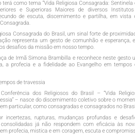
o terá como tema “Vida Religiosa Consagrada: Sentinela
riores e Superioras Maiores de diversos Institutos
cundo de escuta, discernimento e partilha, em vista 
a Consagrada.
iosa Consagrada do Brasil, um sinal forte de proximida
cipação representa um gesto de comunhão e esperança, 
m os desafios da missão em nosso tempo.
nça de Irmã Simona Brambilla e reconhece neste gesto 
ça, a profecia e a fidelidade ao Evangelho em tempos 
tempos de travessia
onferência dos Religiosos do Brasil – “Vida Religio
essia” – nasce do discernimento coletivo sobre o mome
em particular, como consagradas e consagrados no Brasi
 incertezas, rupturas, mudanças profundas e desafi
 consolidadas já não respondem com eficácia às nov
 em profecia, mistica e em coragem, escuta e compromis