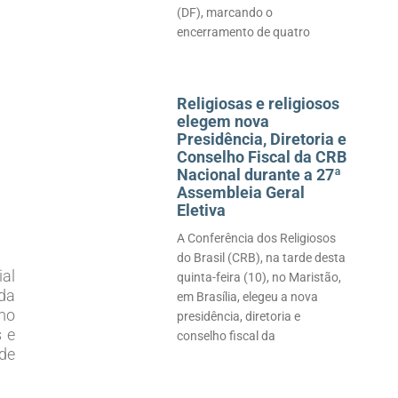
(DF), marcando o
encerramento de quatro
Religiosas e religiosos
elegem nova
Presidência, Diretoria e
Conselho Fiscal da CRB
Nacional durante a 27ª
Assembleia Geral
Eletiva
A Conferência dos Religiosos
do Brasil (CRB), na tarde desta
ial
quinta-feira (10), no Maristão,
ida
em Brasília, elegeu a nova
omo
presidência, diretoria e
s e
conselho fiscal da
ade