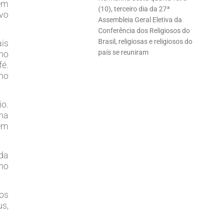
 em
(10), terceiro dia da 27ª
vo
Assembleia Geral Eletiva da
Conferência dos Religiosos do
Brasil, religiosas e religiosos do
ais
país se reuniram
mo
fé.
mo
io.
na
cem
ida
smo
os
us,