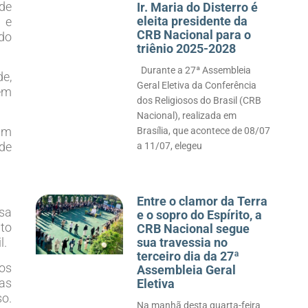
 de
Ir. Maria do Disterro é
eleita presidente da
 e
CRB Nacional para o
do
triênio 2025-2028
Durante a 27ª Assembleia
de,
Geral Eletiva da Conferência
em
dos Religiosos do Brasil (CRB
Nacional), realizada em
um
Brasília, que acontece de 08/07
de
a 11/07, elegeu
Entre o clamor da Terra
sa
e o sopro do Espírito, a
nto
CRB Nacional segue
l.
sua travessia no
terceiro dia da 27ª
os
Assembleia Geral
as
Eletiva
so.
Na manhã desta quarta-feira