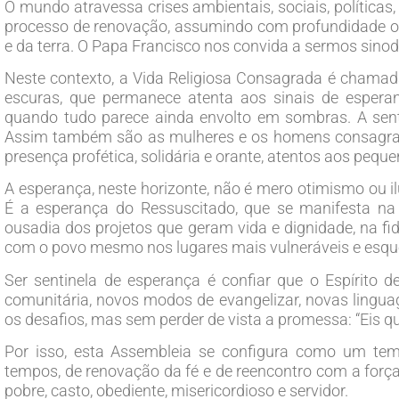
O mundo atravessa crises ambientais, sociais, políticas
processo de renovação, assumindo com profundidade o
e da terra. O Papa Francisco nos convida a sermos sinod
Neste contexto, a Vida Religiosa Consagrada é chamada 
escuras, que permanece atenta aos sinais de esper
quando tudo parece ainda envolto em sombras. A senti
Assim também são as mulheres e os homens consagrad
presença profética, solidária e orante, atentos aos peque
A esperança, neste horizonte, não é mero otimismo ou i
É a esperança do Ressuscitado, que se manifesta na
ousadia dos projetos que geram vida e dignidade, na 
com o povo mesmo nos lugares mais vulneráveis e esqu
Ser sentinela de esperança é confiar que o Espírito d
comunitária, novos modos de evangelizar, novas lingu
os desafios, mas sem perder de vista a promessa: “Eis qu
Por isso, esta Assembleia se configura como um temp
tempos, de renovação da fé e de reencontro com a força
pobre, casto, obediente, misericordioso e servidor.