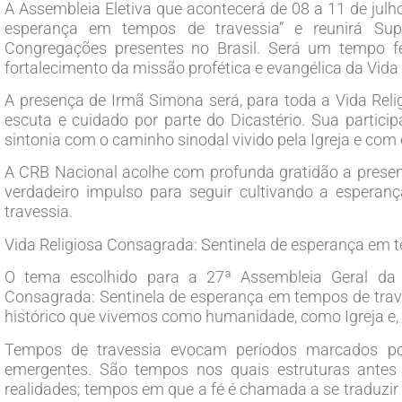
A Assembleia Eletiva que acontecerá de 08 a 11 de julh
esperança em tempos de travessia” e reunirá Supe
Congregações presentes no Brasil. Será um tempo fe
fortalecimento da missão profética e evangélica da Vid
A presença de Irmã Simona será, para toda a Vida Relig
escuta e cuidado por parte do Dicastério. Sua parti
sintonia com o caminho sinodal vivido pela Igreja e co
A CRB Nacional acolhe com profunda gratidão a prese
verdadeiro impulso para seguir cultivando a esperan
travessia.
Vida Religiosa Consagrada: Sentinela de esperança em 
O tema escolhido para a 27ª Assembleia Geral da C
Consagrada: Sentinela de esperança em tempos de trav
histórico que vivemos como humanidade, como Igreja e, 
Tempos de travessia evocam períodos marcados por
emergentes. São tempos nos quais estruturas antes
realidades; tempos em que a fé é chamada a se traduzir